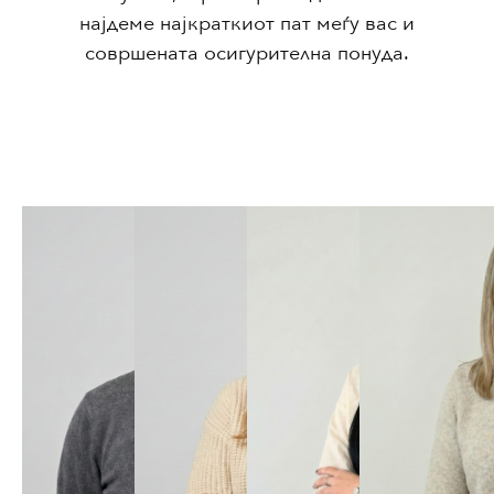
најдеме најкраткиот пат меѓу вас и
совршената осигурителна понуда.