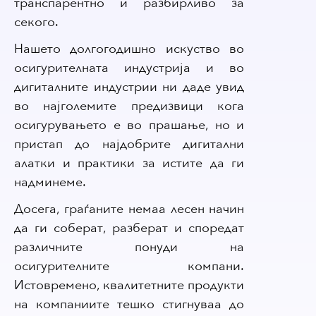
транспарентно и разбирливо за
секого.
Нашето долгогодишно искуство во
осигурителната индустрија и во
дигиталните индустрии ни даде увид
во најголемите предизвици кога
осигурувањето е во прашање, но и
пристап до најдобрите дигитални
алатки и практики за истите да ги
надминеме.
Досега, граѓаните немаа лесен начин
да ги соберат, разберат и споредат
различните понуди на
осигурителните компани.
Истовремено, квалитетните продукти
на компаниите тешко стигнуваа до