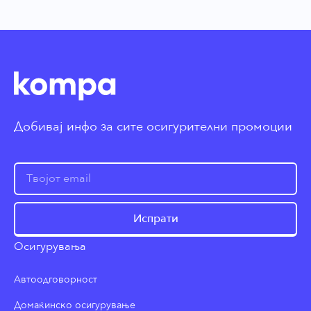
Добивај инфо за сите осигурителни промоции
Испрати
Осигурувања
Автоодговорност
Домаќинско осигурување