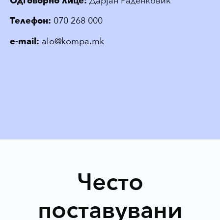
Одговорно лице:
Дарјан Раденковиќ
Телефон:
070 268 000
e-mail:
alo@kompa.mk
Често
поставувани