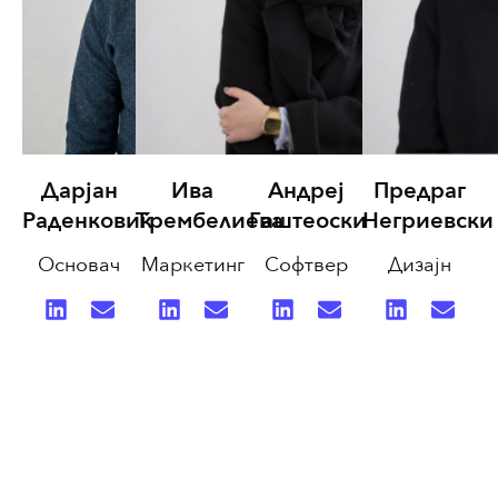
Дарјан
Ива
Андреј
Предраг
Раденковиќ
Трембелиева
Гаштеоски
Негриевски
Основач
Маркетинг
Софтвер
Дизајн