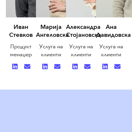
Иван
Марија
Александра
Ана
Стевков
Ангеловска
Стојановска
Давидовска
Продукт
Услуга на
Услуга на
Услуга на
менаџер
клиенти
клиенти
клиенти