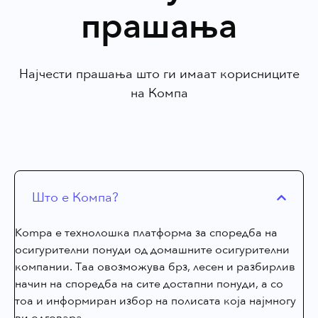
прашања
Најчести прашања што ги имаат корисниците
на Компа
Што е Компа?
Kompa е технолошка платформа за споредба на
осигурителни понуди од домашните осигурителни
компании. Таа овозможува брз, лесен и разбирлив
начин на споредба на сите достапни понуди, а со
тоа и информиран избор на полисата која најмногу
ви одговара.