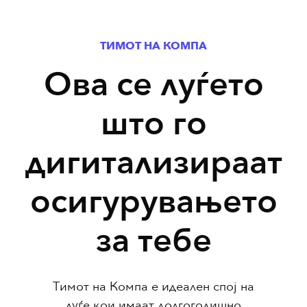
ТИМОТ НА КОМПА
Ова се луѓето
што го
дигитализираат
осигурувањето
за тебе
Тимот на Компа е идеален спој на
луѓе кои имаат долгогодишно