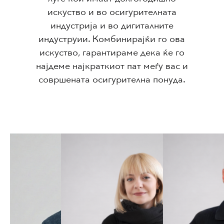
искуство и во осигурителната
индустрија и во дигиталните
индуструии.
Комбинирајќи го ова
искуство, гарантираме дека ќе го
најдеме најкраткиот пат меѓу вас и
совршената осигурителна понуда.