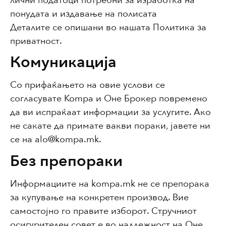
лични податоци потребни за изработка на
понудата и издавање на полисата
Деталите се опишани во нашата Политика за
приватност.
Комуникација
Со прифаќањето на овие услови се
согласувате Kompa и Оне Брокер повремено
да ви испраќаат информации за услугите. Ако
не сакате да примате вакви пораки, јавете ни
се на alo@kompa.mk.
Без препораки
Информациите на kompa.mk не се препорака
за купување на конкретен производ. Вие
самостојно го правите изборот. Стручниот
осигурителен совет е во надлежност на Оне