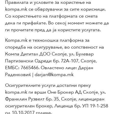
Правилата и условите за користење на
kompa.mk се обврзувачки за сите корисници.
Со користењето на платформата се смета
дека ги прифаќате. Во секој момент можете да
ги прочитате пред да ја користите услугата.
Kompa.mk е технолошка платформа за
споредба на осигурување, во сопственост на
Компа Дигитал ДОО Скопје, ул. Булевар
Партизански Одреди бр. 72А-107, Скопје,
ЕМБС: 7665466. Овластено лице: Дарјан
Раденковиќ | darjan@kompa.mk
Осигурителните услуги достапни преку
kompa.mk ги врши Оне Брокер АД Скопје, ул.
Франклин Рузвелт бр. 35, Скопје, лиценциран
осигурителен брокер, Лиценца бр. УП 19-1-258
од 10.10.2017 година.