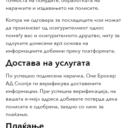
точноста на понудите, обработката на
нарачките и издавањето на полисите.
Kompa не одговара за последиците кои можат
да произлезат од осигурителниот однос
помеѓу вас и осигурителното друштво, ниту за
одлуките донесени врз основа на
информациите добиени преку платформата.
Достава на услугата
По успешно поднесена нарачка, Оне Брокер
АД Скопје ги верификува доставените
информации. При успешна верификација, на
вашата е-мејл адреса добивате потврда дека
полисата е одобрена, заедно со линк за
плаќање.
Плаќање