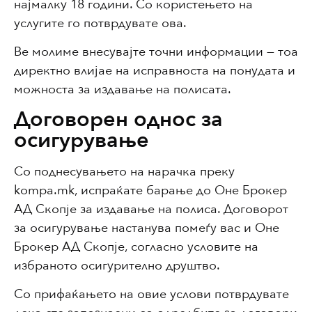
најмалку 18 години. Со користењето на
услугите го потврдувате ова.
Ве молиме внесувајте точни информации — тоа
директно влијае на исправноста на понудата и
можноста за издавање на полисата.
Договорен однос за
осигурување
Со поднесувањето на нарачка преку
kompa.mk, испраќате барање до Оне Брокер
АД Скопје за издавање на полиса. Договорот
за осигурување настанува помеѓу вас и Оне
Брокер АД Скопје, согласно условите на
избраното осигурително друштво.
Со прифаќањето на овие услови потврдувате