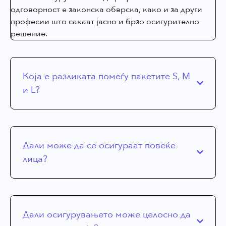
одговорност е законска обврска, како и за други
професии што сакаат јасно и брзо осигурително
решение.
Која е разликата помеѓу пакетите S, M
и L?
Дали може да се осигураат повеќе
лица?
Дали осигурувањето може целосно да