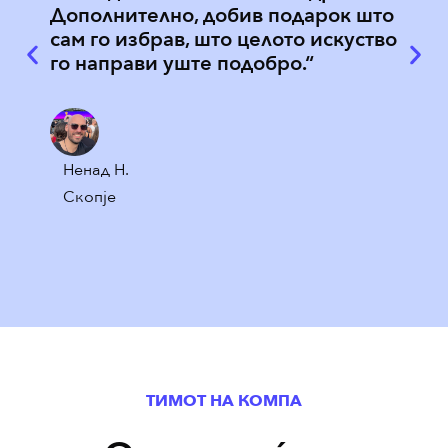
Дополнително, добив подарок што
Точн
сам го избрав, што целото искуство
поли
го направи уште подобро.“
кори
при 
Ненад Н.
Елен
Скопје
Скоп
ТИМОТ НА КОМПА