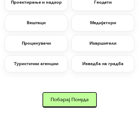
Проектирање и надзор
Геодети
Вештаци
Медијатори
Проценувачи
Извршители
Туристички агенции
Изведба на градба
Побарај Понуда