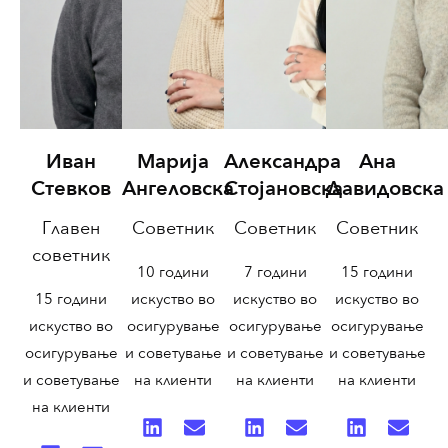
Иван
Марија
Александра
Ана
Стевков
Ангеловска
Стојановска
Давидовска
Главен
Советник
Советник
Советник
советник
10 години
7 години
15 години
15 години
искуство во
искуство во
искуство во
искуство во
осигурување
осигурување
осигурување
осигурување
и советување
и советување
и советување
и советување
на клиенти
на клиенти
на клиенти
на клиенти