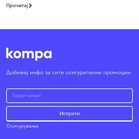
Прочитај
Добивај инфо за сите осигурителни промоции
Испрати
Осигурувања