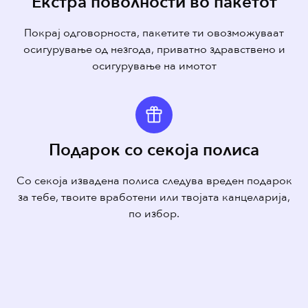
Екстра поволности во пакетот
Покрај одговорноста, пакетите ти овозможуваат
осигурување од незгода, приватно здравствено и
осигурување на имотот
Подарок со секоја полиса​
Со секоја извадена полиса следува вреден подарок
за тебе, твоите вработени или твојата канцеларија,
по избор.​