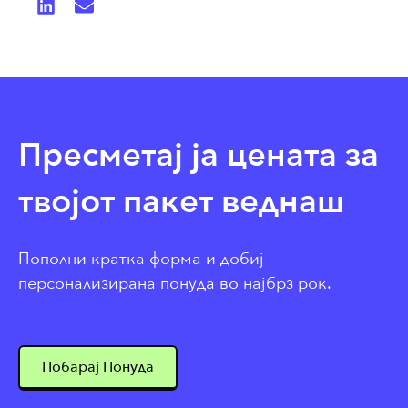
Пресметај ја цената за
твојот пакет веднаш
Пополни кратка форма и добиј
персонализирана понуда во најбрз рок.
Побарај Понуда