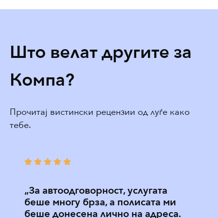
Што велат другите за
Компа?
Прочитај вистински рецензии од луѓе како
тебе.
„За автоодговорност, услугата
„Пре
беше многу брза, а полисата ми
здра
беше донесена лично на адреса.
дефи