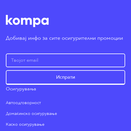
Добивај инфо за сите осигурителни промоции
Испрати
Осигурувања
Автоодговорност
Домаќинско осигурување
Каско осигурување