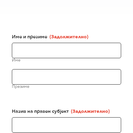
Име и презиме
(Задолжително)
Име
Презиме
Назив на правен субјект
(Задолжително)