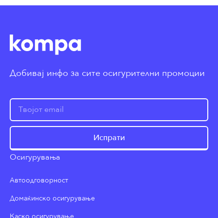
Добивај инфо за сите осигурителни промоции
Испрати
Осигурувања
Автоодговорност
Домаќинско осигурување
Каско осигурување