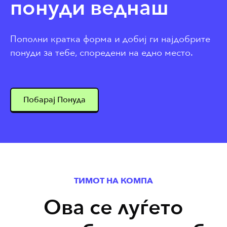
понуди веднаш
Пополни кратка форма и добиј ги најдобрите
понуди за тебе, споредени на едно место.
Побарај Понуда
ТИМОТ НА КОМПА
Ова се луѓето