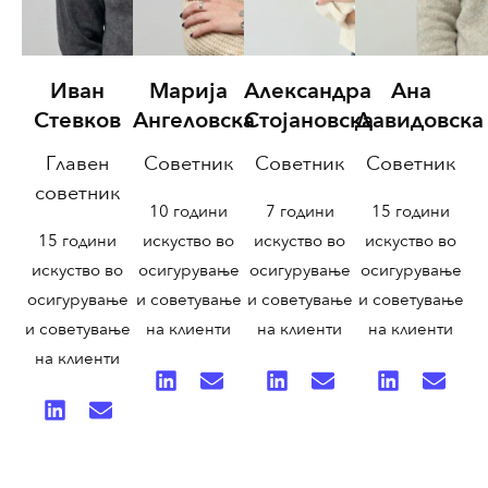
Иван
Марија
Александра
Ана
Стевков
Ангеловска
Стојановска
Давидовска
Главен
Советник
Советник
Советник
советник
10 години
7 години
15 години
15 години
искуство во
искуство во
искуство во
искуство во
осигурување
осигурување
осигурување
осигурување
и советување
и советување
и советување
и советување
на клиенти
на клиенти
на клиенти
на клиенти