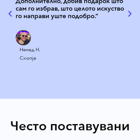
Дополнително, добив подарок што
Точн
сам го избрав, што целото искуство
поли
го направи уште подобро.“
кори
при 
Ненад Н.
Елен
Скопје
Скоп
Често поставувани