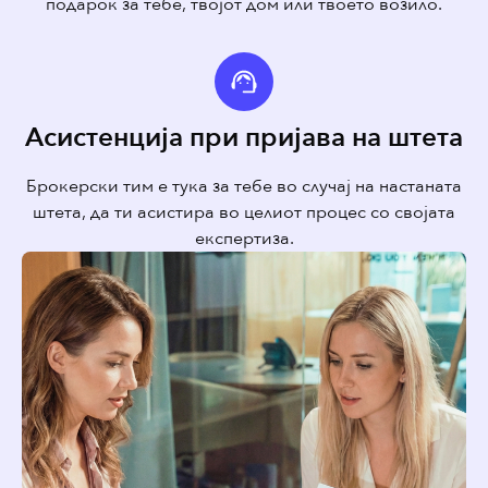
подарок за тебе, твојот дом или твоето возило.
Асистенција при пријава на штета
Брокерски тим е тука за тебе во случај на настаната
штета, да ти асистира во целиот процес со својата
експертиза.