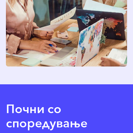
Почни со
споредување