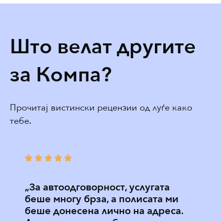
Што велат другите
за Компа?
Прочитај вистински рецензии од луѓе како
тебе.
„За автоодговорност, услугата
„Пре
беше многу брза, а полисата ми
здра
беше донесена лично на адреса.
дефи