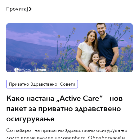
Прочитај
Приватно Здравствено
,
Совети
Како настана „Аctive Care“ – нов
пакет за приватно здравствено
осигурување
Со пазарот на приватно здравствено осигурување
долго време владее недовербата. Обработувајќи