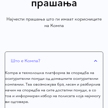
прашања
Најчести прашања што ги имаат корисниците
на Компа
Што е Компа?
Kompa е технолошка платформа за споредба на
осигурителни понуди од домашните осигурителни
компании. Таа овозможува брз, лесен и разбирлив
начин на споредба на сите достапни понуди, а со
тоа и информиран избор на полисата која најмногу
ви одговара.