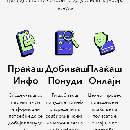
Три едноставни чекори за да добиеш најдобра
понуда
Праќаш
Добиваш
Плаќаш
Инфо
Понуди
Онлајн
Споделуваш со
Ги добиваш
Целиот процес
нас минимум
понудите на мејл,
на вадење и
информации
споредени на
плаќање на
потребни да се
разбирлив начин,
полисата е
добијат понуди
да можеш лесно
онлајн, а по
од
да ја избереш
потреба