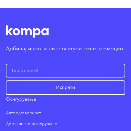
Добивај инфо за сите осигурителни промоции
Испрати
Осигурувања
Автоодговорност
Домаќинско осигурување