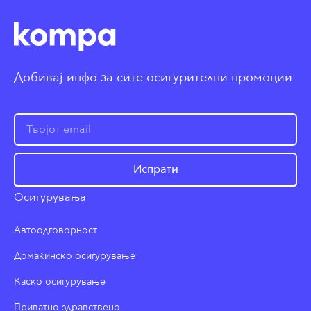
Добивај инфо за сите осигурителни промоции
Испрати
Осигурувања
Автоодговорност
Домаќинско осигурување
Каско осигурување
Приватно здравствено