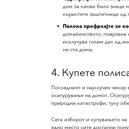
дом за какви било знаци 
користете заштитници од 
Полека префрлајте се ко
домаќинството, поврзана 
исклучува голем дел од и
не сте дома.
4. Купете полис
Последниот и најклучен чекор 
осигурување на домот. Осигур
природни катастрофи, туку обе
Сега изборот и купувањето на
едно место сите достапни пон