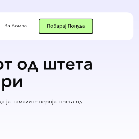
За Компа
Побарај Понуда
от од штета
ори
а ја намалите веројатноста од