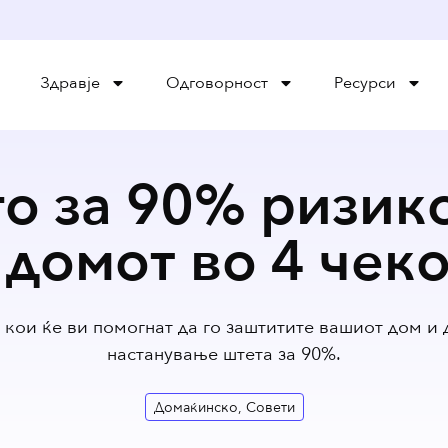
Здравје
Oдговорност
Ресурси
о за 90% ризик
 домот во 4 чек
 кои ќе ви помогнат да го заштитите вашиот дом и д
настанување штета за 90%.
Домаќинско
,
Совети