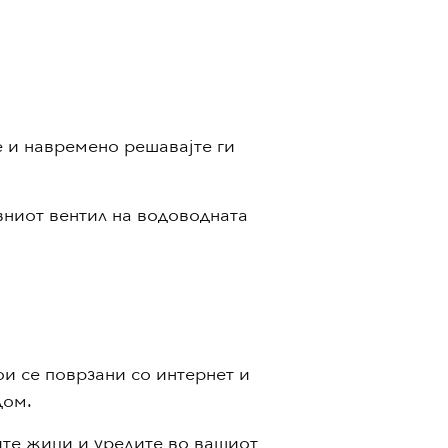
е и навремено решавајте ги
.
авниот вентил на водоводната
ои се поврзани со интернет и
дом.
ите жици и уредите во вашиот