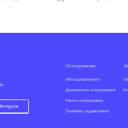
Осигурувања
З
Автоодговорност
За
ии
Домаќинско осигурување
Ко
Каско осигурување
Испрати
Приватно здравствено