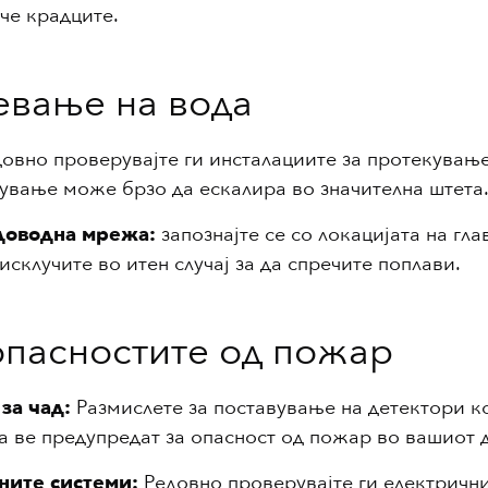
че крадците.
евање на вода
овно проверувајте ги инсталациите за протекувањ
ување може брзо да ескалира во значителна штета
доводна мрежа:
запознајте се со локацијата на гл
исклучите во итен случај за да спречите поплави.
опасностите од пожар
за чад:
Размислете за поставување на детектори к
а ве предупредат за опасност од пожар во вашиот 
ните системи:
Редовно проверувајте ги електричн