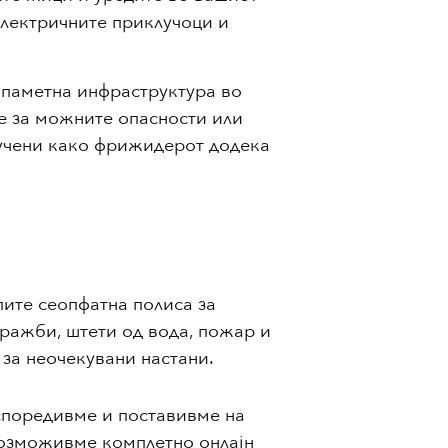
електричните приклучоци и
паметна инфраструктура во
е за можните опасности или
лучени како фрижидерот додека
пите сеопфатна полиса за
ражби, штети од вода, пожар и
 за неочекувани настани.
 споредивме и поставивме на
возможивме комплетно онлајн