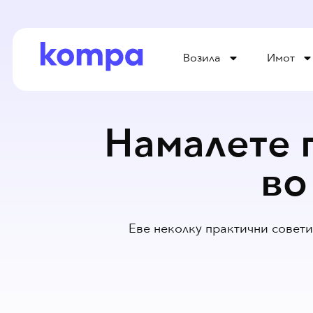
Возила
Имот
Намалете г
во
Еве неколку практични совети