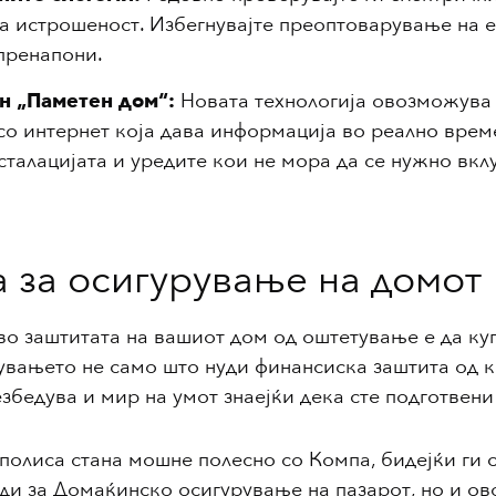
на истрошеност. Избегнувајте преоптоварување на 
пренапони.
н „Паметен дом“:
Новата технологија овозможува 
со интернет која дава информација во реално врем
нсталацијата и уредите кои не мора да се нужно вк
а за осигурување на домот
во заштитата на вашиот дом од оштетување е да ку
увањето не само што нуди финансиска заштита од к
збедува и мир на умот знаејќи дека сте подготвени
 полиса стана мошне полесно со Компа, бидејќи ги
уди за Домаќинско осигурување на пазарот, но и о