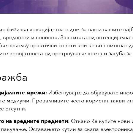
о физичка локација; тоа е дом за вас и вашите нај
, вредности и соништа. Заштитата од потенцијална 
Еве неколку практични совети кои ќе ви помогнат д
лите веројатноста од претрпување штета и загуба за
кражба
цијалните мрежи
: Избегнувајте да објавувате инф
те медиуми. Провалниците често користат такви ин
е отсутни.
то на вредните предмети
: Откако ќе купите нови
и пакување. Оставањето кутии за скапа електроник