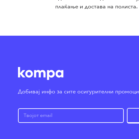
плаќање и достава на полиста.
Добивај инфо за сите осигурителни промоц