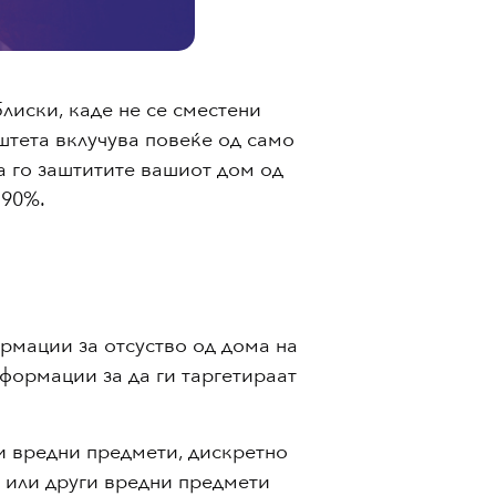
блиски, каде не се сместени
штета вклучува повеќе од само
а го заштитите вашиот дом од
 90%.
ормации за отсуство од дома на
формации за да ги таргетираат
 и вредни предмети, дискретно
а или други вредни предмети