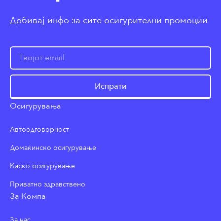
Добивај инфо за сите осигурителни промоции
Испрати
Осигурувања
Автоодговорност
Домаќинско осигурување
Каско осигурување
Приватно здравствено
За Компа
За нас